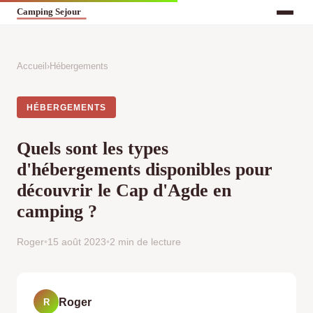
Accueil
›
Hébergements
HÉBERGEMENTS
Quels sont les types
d'hébergements disponibles pour
découvrir le Cap d'Agde en
camping ?
Roger
•
15 août 2023
•
2 min de lecture
Roger
R