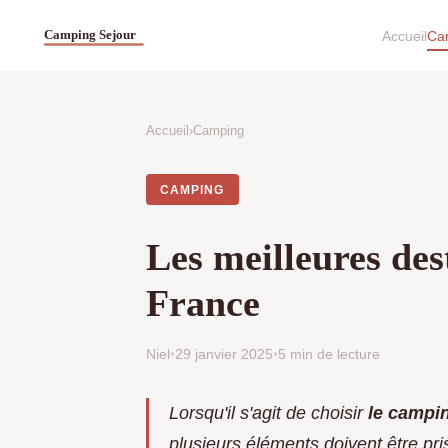
Accueil
Ca
Accueil
›
Camping
CAMPING
Les meilleures de
France
Niel
•
29 janvier 2025
•
5 min de lecture
Lorsqu'il s'agit de choisir
le campi
plusieurs éléments doivent être pr