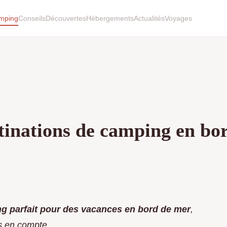
mping
Conseils
Découvertes
Hébergements
Actualités
Voyages
stinations de camping en bo
ng parfait pour des vacances en bord de mer
,
is en compte.