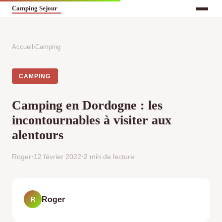
Accueil
›
Camping
CAMPING
Camping en Dordogne : les
incontournables à visiter aux
alentours
Roger
•
12 février 2022
•
2 min de lecture
Roger
R